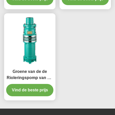
Roestvrije staal diep
goed
Groene van de de
Rioleringspomp van QY
Ondergedompelde SS
Vind de beste prijs
Olie Pomp Met
duikvermogen Met
duikvermogen