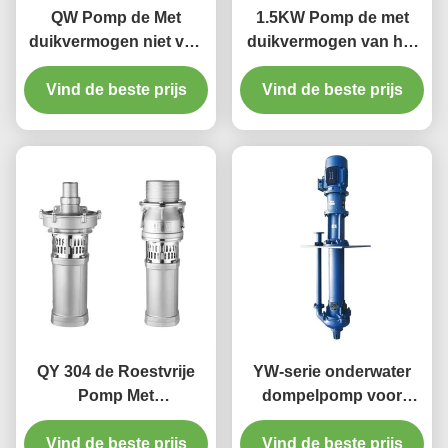
QW Pomp de Met
1.5KW Pomp de met
duikvermogen niet van
duikvermogen van het
de
Rioleringswater IP68
Belemmeringsriolering
Vind de beste prijs
met Dubbele Drijvende
Vind de beste prijs
voor Industrieel
kracht
afvallossing
QY 304 de Roestvrije
YW-serie onderwater
Pomp Met
dompelpomp voor
duikvermogen van het
afvalwater,
Pomp50gpm-500gpm
Vind de beste prijs
Vind de beste prijs
corrosiebestendig