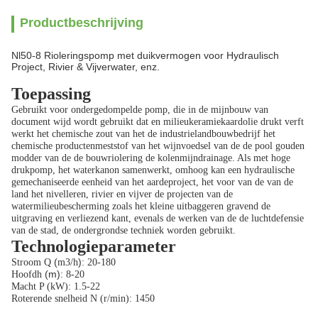
Productbeschrijving
Nl50-8 Rioleringspomp met duikvermogen voor Hydraulisch
Project, Rivier & Vijverwater, enz.
Toepassing
Gebruikt voor ondergedompelde pomp, die in de mijnbouw van
document wijd wordt gebruikt dat en milieukeramiekaardolie drukt verft
werkt het chemische zout van het de industrielandbouwbedrijf het
chemische productenmeststof van het wijnvoedsel van de de pool gouden
modder van de de bouwriolering de kolenmijndrainage. Als met hoge
drukpomp, het waterkanon samenwerkt, omhoog kan een hydraulische
gemechaniseerde eenheid van het aardeproject, het voor van de van de
land het nivelleren, rivier en vijver de projecten van de
watermilieubescherming zoals het kleine uitbaggeren gravend de
uitgraving en verliezend kant, evenals de werken van de de luchtdefensie
van de stad, de ondergrondse techniek worden gebruikt.
Technologieparameter
(
)
Stroom Q
m3/h
: 20-180
(m)
Hoofdh
: 8-20
Macht P (kW): 1.5-22
Roterende snelheid N (r/min): 1450