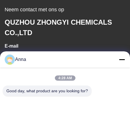
Neem contact met ons op
QUZHOU ZHONGYI CHEMICALS
CO.,LTD
E-mail
wfmbeide@163.com
Anna
Werktijd
4:28 AM
08:00-17:00
Good day, what product are you looking for?
Ons adres
Adres
Nr.121. Kechengstad Quzhou Zhejiang China
Telefoon