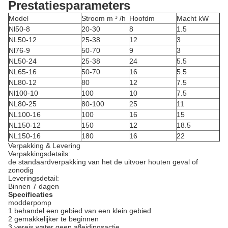
Prestatiesparameters
Model
Stroom m
³ /h
Hoofdm
Macht kW
Nl50-8
20-30
8
1.5
NL50-12
25-38
12
3
Nl76-9
50-70
9
3
NL50-24
25-38
24
5.5
NL65-16
50-70
16
5.5
NL80-12
80
12
7.5
Nl100-10
100
10
7.5
NL80-25
80-100
25
11
NL100-16
100
16
15
NL150-12
150
12
18.5
NL150-16
180
16
22
Verpakking & Levering
Verpakkingsdetails:
de standaardverpakking van het de uitvoer houten geval of
zonodig
Leveringsdetail:
Binnen 7 dagen
Specificaties
modderpomp
1 behandel een gebied van een klein gebied
2 gemakkelijker te beginnen
3 vereis water geen afleidingsactie