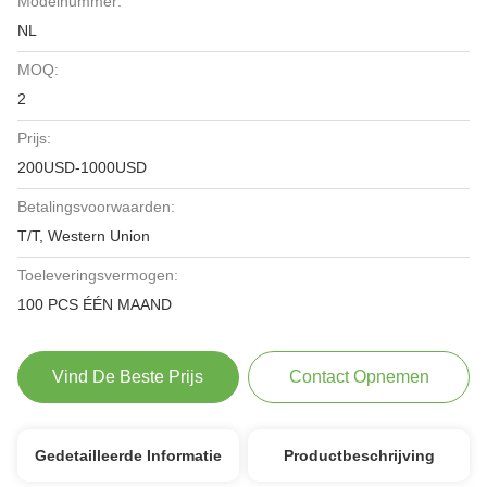
Modelnummer:
NL
MOQ:
2
Prijs:
200USD-1000USD
Betalingsvoorwaarden:
T/T, Western Union
Toeleveringsvermogen:
100 PCS ÉÉN MAAND
Vind De Beste Prijs
Contact Opnemen
Gedetailleerde Informatie
Productbeschrijving