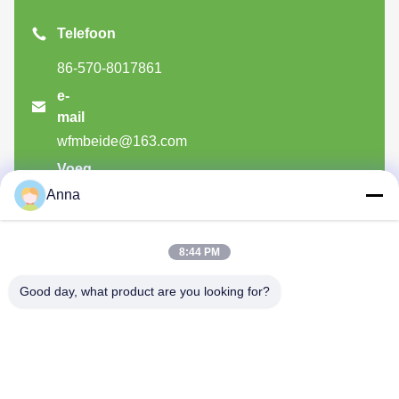
Telefoon
86-570-8017861
e-

mail
wfmbeide@163.com
Voeg

toe
Anna
Nr.121. Kechengstad Quzhou Zhejiang China
8:44 PM
Good day, what product are you looking for?
QUZHOU ZHONGYI CHEMICALS
CO.,LTD