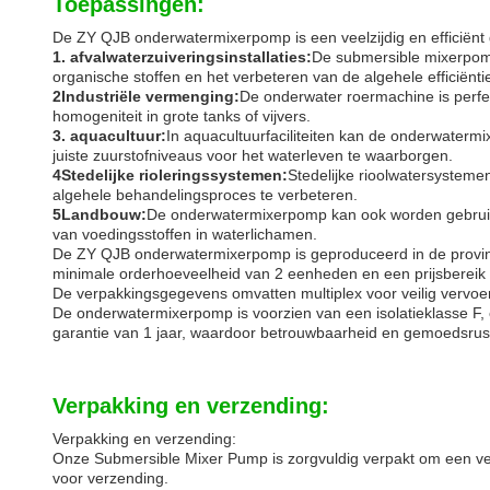
Toepassingen:
De ZY QJB onderwatermixerpomp is een veelzijdig en efficiënt
1. afvalwaterzuiveringsinstallaties:
De submersible mixerpomp
organische stoffen en het verbeteren van de algehele efficiënti
2Industriële vermenging:
De onderwater roermachine is perfe
homogeniteit in grote tanks of vijvers.
3. aquacultuur:
In aquacultuurfaciliteiten kan de onderwaterm
juiste zuurstofniveaus voor het waterleven te waarborgen.
4Stedelijke rioleringssystemen:
Stedelijke rioolwatersystem
algehele behandelingsproces te verbeteren.
5Landbouw:
De onderwatermixerpomp kan ook worden gebruikt 
van voedingsstoffen in waterlichamen.
De ZY QJB onderwatermixerpomp is geproduceerd in de provin
minimale orderhoeveelheid van 2 eenheden en een prijsbereik v
De verpakkingsgegevens omvatten multiplex voor veilig vervoer
De onderwatermixerpomp is voorzien van een isolatieklasse F
garantie van 1 jaar, waardoor betrouwbaarheid en gemoedsrus
Verpakking en verzending:
Verpakking en verzending:
Onze Submersible Mixer Pump is zorgvuldig verpakt om een vei
voor verzending.