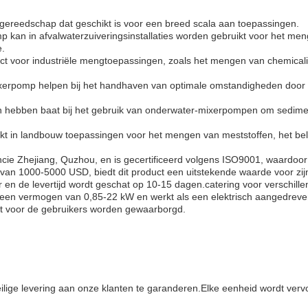
 gereedschap dat geschikt is voor een breed scala aan toepassingen.
 kan in afvalwaterzuiveringsinstallaties worden gebruikt voor het men
e.
ct voor industriële mengtoepassingen, zoals het mengen van chemical
ixerpomp helpen bij het handhaven van optimale omstandigheden door het
en hebben baat bij het gebruik van onderwater-mixerpompen om sedime
in landbouw toepassingen voor het mengen van meststoffen, het beluch
cie Zhejiang, Quzhou, en is gecertificeerd volgens ISO9001, waardo
an 1000-5000 USD, biedt dit product een uitstekende waarde voor zijn
 en de levertijd wordt geschat op 10-15 dagen.catering voor verschill
, een vermogen van 0,85-22 kW en werkt als een elektrisch aangedrev
t voor de gebruikers worden gewaarborgd.
lige levering aan onze klanten te garanderen.Elke eenheid wordt vervo