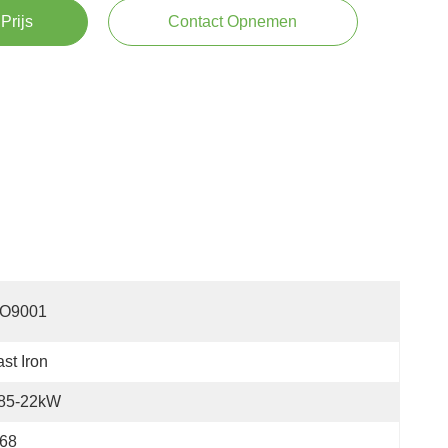
Prijs
Contact Opnemen
SO9001
st Iron
.85-22kW
P68