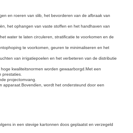
gen en roeren van slib, het bevorderen van de afbraak van
iën, het ophangen van vaste stoffen en het handhaven van
 water te laten circuleren, stratificatie te voorkomen en de
ntophoping te voorkomen, geuren te minimaliseren en het
ten van irrigatiepoelen en het verbeteren van de distributie
or hoge kwaliteitsnormen worden gewaarborgd.Met een
 prestaties.
ende projectomvang.
en apparaat.Bovendien, wordt het ondersteund door een
lgens in een stevige kartonnen doos geplaatst en verzegeld