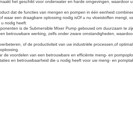
maakt het geschikt voor onderwater en harde omgevingen, waardoor 
roduct dat de functies van mengen en pompen in één eenheid combinee
of waar een draagbare oplossing nodig isOf u nu vloeistoffen mengt, v
 u nodig heeft.
ponenten is de Submersible Mixer Pump gebouwd om duurzaam te zijn en
n betrouwbare werking, zelfs onder zware omstandigheden, waardoor
lt verbeteren, of de productiviteit van uw industriële processen,of opti
oplossing.
ar de voordelen van een betrouwbare en efficiënte meng- en pompopl
aties en betrouwbaarheid die u nodig heeft voor uw meng- en pompta