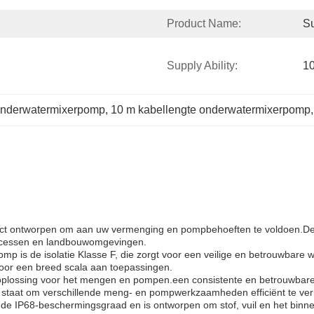
Product Name:
S
Supply Ability:
1
onderwatermixerpomp
, 
10 m kabellengte onderwatermixerpomp
,
oduct ontworpen om aan uw vermenging en pompbehoeften te voldoen.De
 processen en landbouwomgevingen.
is de isolatie Klasse F, die zorgt voor een veilige en betrouwbare we
oor een breed scala aan toepassingen.
 oplossing voor het mengen en pompen.een consistente en betrouwbare
staat om verschillende meng- en pompwerkzaamheden efficiënt te verr
de IP68-beschermingsgraad en is ontworpen om stof, vuil en het bin