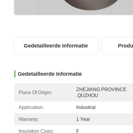
Gedetailleerde Informatie
Produ
Gedetailleerde Informatie
ZHEJIANG PROVINCE 
Place Of Origin:
.QUZHOU 
Application:
Industrial
Warranty:
1 Year
Insulation Class:
F