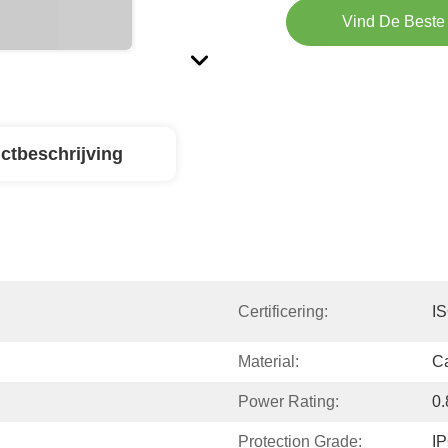
Vind De Beste 
ctbeschrijving
Certificering:
I
Material:
Ca
Power Rating:
0
Protection Grade:
I