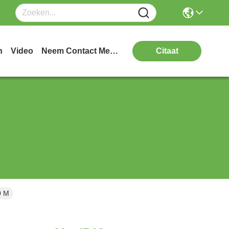
n
Video
Neem Contact Met Ons Op
Citaat
0 M