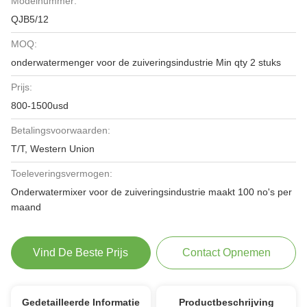
Modelnummer:
QJB5/12
MOQ:
onderwatermenger voor de zuiveringsindustrie Min qty 2 stuks
Prijs:
800-1500usd
Betalingsvoorwaarden:
T/T, Western Union
Toeleveringsvermogen:
Onderwatermixer voor de zuiveringsindustrie maakt 100 no's per
maand
Vind De Beste Prijs
Contact Opnemen
Gedetailleerde Informatie
Productbeschrijving