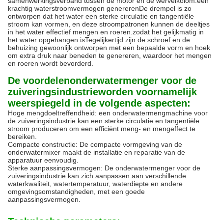
samenwerkingsverband tussen de motor en de wervelkolom.een
krachtig waterstroomvermogen genererenDe drempel is zo
ontworpen dat het water een sterke circulatie en tangentiële
stroom kan vormen, en deze stroompatronen kunnen de deeltjes
in het water effectief mengen en roeren.zodat het gelijkmatig in
het water opgehangen isTegelijkertijd zijn de schroef en de
behuizing gewoonlijk ontworpen met een bepaalde vorm en hoek
om extra druk naar beneden te genereren, waardoor het mengen
en roeren wordt bevorderd.
De voordelen
onderwatermenger voor de
zuiveringsindustrie
worden voornamelijk
weerspiegeld in de volgende aspecten:
Hoge mengdoeltreffendheid: een onderwatermengmachine voor
de zuiveringsindustrie kan een sterke circulatie en tangentiële
stroom produceren om een efficiënt meng- en mengeffect te
bereiken.
Compacte constructie: De compacte vormgeving van de
onderwatermixer maakt de installatie en reparatie van de
apparatuur eenvoudig.
Sterke aanpassingsvermogen: De onderwatermenger voor de
zuiveringsindustrie kan zich aanpassen aan verschillende
waterkwaliteit, watertemperatuur, waterdiepte en andere
omgevingsomstandigheden, met een goede
aanpassingsvermogen.