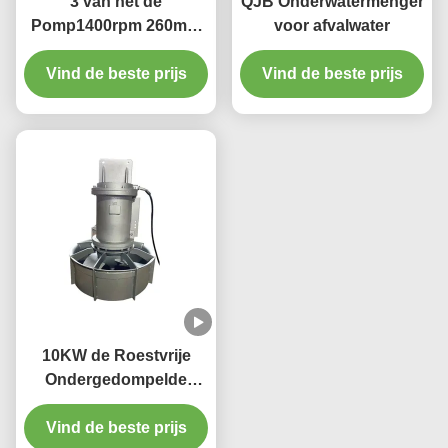
3 van het de
QJB Onderwatermenger
Pomp1400rpm 260mm
voor afvalwater
250N Water van de
fase1.5kw Mixer de
Vind de beste prijs
Vind de beste prijs
Behandelingsmixer Met
duikvermogen
10KW de Roestvrije
Ondergedompelde
Mixer QJB van
waterzuiveringsinstallatiemixers
Vind de beste prijs