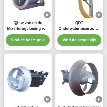
Qjb-w van de de
QDT
Mixerterugvloeiing van
Onderwatermixerpomp
10m de Pompmateriaal
laag
Met duikvermogen op
Vind de beste prijs
snelheidsstroompropeller
Vind de beste prijs
Gietijzerroestvrij staal
met reducer materiaal
gietijzer roestvrij staal