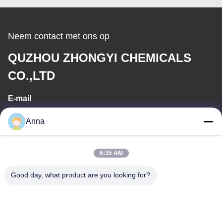
Neem contact met ons op
QUZHOU ZHONGYI CHEMICALS
CO.,LTD
E-mail
wfmbeide@163.com
Anna
Werktijd
6:35 AM
08:00-17:00
Good day, what product are you looking for?
Ons adres
Adres
Nr.121. Kechengstad Quzhou Zhejiang China