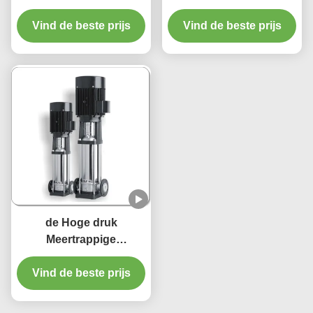
Elektrische Verticale
Centrifugaalpomp van
Vind de beste prijs
Meertrappige
380V 50HZ Drijvende
Vind de beste prijs
Centrifugaalpomp
kracht
de Hoge druk
Meertrappige
Centrifugaalpompen
1.5Kw 380V 415V 220V
Vind de beste prijs
van 2m3/H CDL