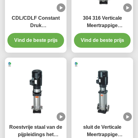
CDL/CDLF Constant
304 316 Verticale
Druk
Meertrappige
Boosterpompsystemen
Centrifugaalpomp 1-
Variabele Snelheid
Vind de beste prijs
150m3/H Lage Druk
Vind de beste prijs
Roestvrije staal van de
sluit de Verticale
pijpleidings het
Meertrappige