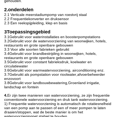
gehouden.
2.onderdelen
2.1 Verticale meerstadiumpomp van roestvrij staal
2.2 Frequentiekonverter en druksensor
2.3 Een reekspijpleiding, klep en basis
3Toepassingsgebied
3.1Gebruikt voor waterinstallaties en boosterpompstations
3.2Gebruikt voor de watervoorziening van woonwijken, hotels,
restaurants en grote openbare gebouwen
3.3 Voor alle soorten fabrieken gebruikt
3.4Gebruikt voor brandbestrijding in woonwijken, hotels,
restaurants en grote openbare gebouwen
3.5Gebruikt voor constant fabrieksdruk, koelwater en
circulatiewater
3.6Gebruikt voor warmwatervoorziening, airconditioning enz.
3.7Gebruikt als pompstation voor rioolwater
,
afvoerbeheerder
enzovoort
3.8Gebruikt voor landbouwbewatering
,
Groenland irrigatie,
landschap en fontein
4.
Er zijn twee manieren van watervoorziening, ze zijn frequentie
conventionele watervoorziening en druk tank watervoorziening.
1) Frequentie watervoorziening is automatisch de rotatiesnelheid
van een pomp aan te passen of een of meer pompen te laten
draaien/stoppen, wat de beste manier is om het
watervoorzieningnet stabiel te houden.