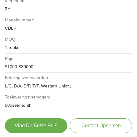
Merknaam:
ZY
Modelnummer:
CDLF
MOQ:
1 reeks
Prijs:
$1000-$30000
Betalingsvoorwaarden:
L/C, D/A, D/P, T/T, Western Union,
Toeleveringsvermogen:
500set/month
Vind De Beste Prijs
Contact Opnemen