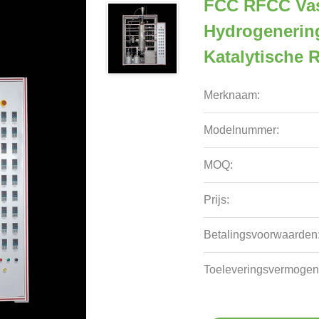
FCC RFCC Vas
Hydrogenerin
Katalytische 
Merknaam:
Modelnummer:
MOQ:
Prijs:
Betalingsvoorwaarden
Toeleveringsvermogen