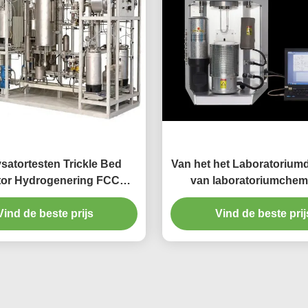
satortesten Trickle Bed
Van het het Laboratoriumd
or Hydrogenering FCC
van laboratoriumchem
Reactor
producten het Materiaal v
Vind de beste prijs
Vind de beste prij
Bedreactor SS30