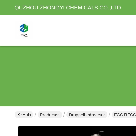
QUZHOU ZHONGYI CHEMICALS CO.,LTD
Huis
Producten
Druppelbedreactor
FCC RFCC V