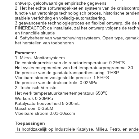
ontwerp, geloofwaardige empirische gegevens
2. Het het echte softwarepakket en systeem van de crisiscontrol
functie van vertonings technologisch proces, historische tende
stabiele verrichting en volledig-automatisering.
3 geavanceerde technologieproces en flexibel ontwerp, die d
FINEREACTOR de installatie, zal het ontwerp volgens de techni
en financiële situatie
4. Saftybeheer van waarschuwingssysteem. Open type, gemak
het herstellen van toebehoren
Parameter
1.
Micro- Monitorsysteem
De controleprecisie van de reactortemperatuur: 0.2%FS
Het systeemsegmenten van het temperatuurprogramma: 30
De precisie van de gasdatatransportbesturing: 1%SP
Vloeibare stroom vastgestelde precisie: 1.5%FS
De precisie van de drukcontrole: 0.02MPa
2. Technisch Vereiste
Het werk temperatuurkamertemperatuur 650℃
Werkdruk 0-20MPa
Katalysatorhoeveelheid 5-200mL
Gasstroom 0-3SLM
Vloeibare stroom 0.01-10sccm
Toepassingen
Is hoofdzakelijk op Industriële Katalyse, Milieu, Petro, en a