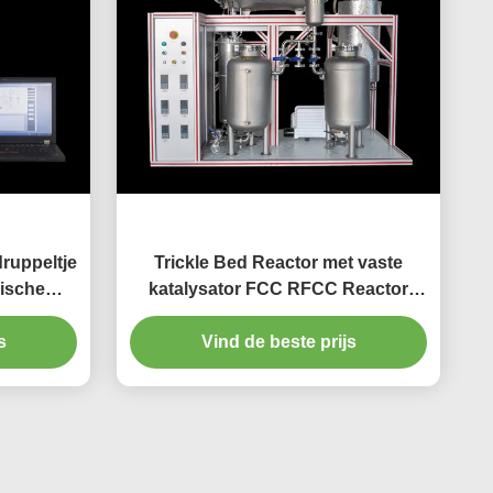
ruppeltje
Trickle Bed Reactor met vaste
ische
katalysator FCC RFCC Reactor
an de het
Vast bed
s
4
Vind de beste prijs