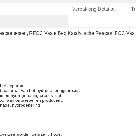
Verpakking Details:
Tr
eactor testen
, 
RFCC Vaste Bed Katalytische Reactor
, 
FCC Vaste
 het apparaat
t apparaat van het hydrogeneringsproces.
tie en hydrogenering proces, dat
oor aan ontwerper en producent.
finage, hydrogenering
ie overzee worden gemaakt, hoge,