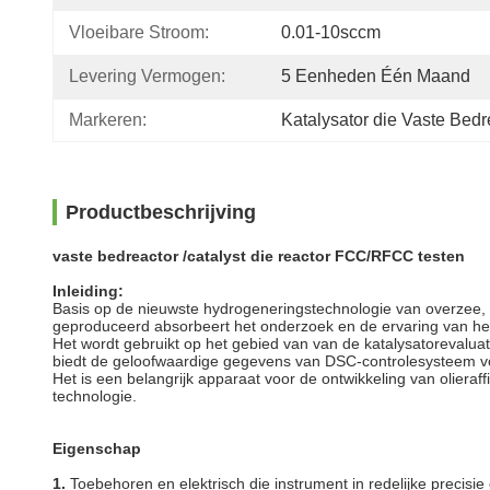
Vloeibare Stroom:
0.01-10sccm
Levering Vermogen:
5 Eenheden Één Maand
Markeren:
Katalysator die Vaste Bedr
Productbeschrijving
vaste bedreactor /catalyst die reactor FCC/RFCC testen
Inleiding:
Basis op de nieuwste hydrogeneringstechnologie van overzee,
geproduceerd absorbeert het onderzoek en de ervaring van he
Het wordt gebruikt op het gebied van van de katalysatorevalua
biedt de geloofwaardige gegevens van DSC-controlesysteem v
Het is een belangrijk apparaat voor de ontwikkeling van olieraf
technologie.
Eigenschap
1.
Toebehoren en elektrisch die instrument in redelijke precis