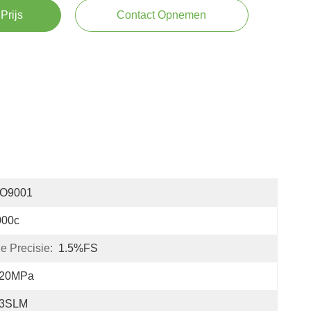
Prijs
Contact Opnemen
SO9001
000c
e Precisie:
1.5%FS
-20MPa
-3SLM