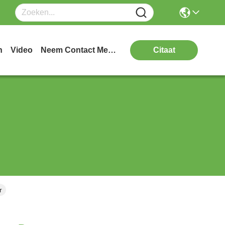
n
Video
Neem Contact Met Ons Op
Citaat
r