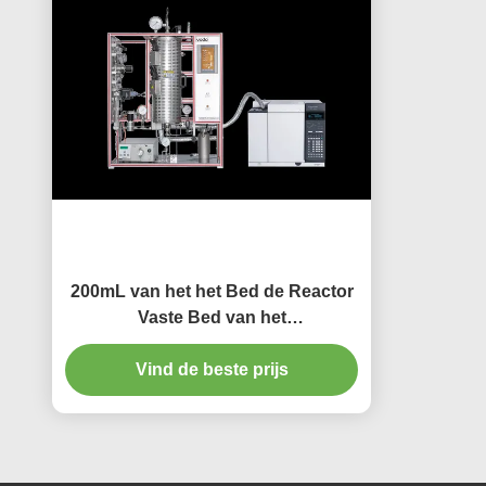
200mL van het het Bed de Reactor
Vaste Bed van het
katalysatordruppeltje Reactor van
Vind de beste prijs
de de Stopstroom