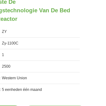
te De
gstechnologie Van De Bed
Reactor
ZY
Zy-1100C
1
2500
:
Western Union
:
5 eenheden één maand